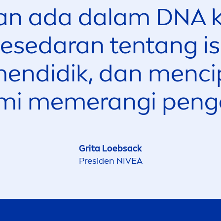
an ada dalam DNA k
esedaran tentang isu
men
didik, dan
men
ci
mi memerangi pengas
Grita Loebsack
Presiden
NIVEA