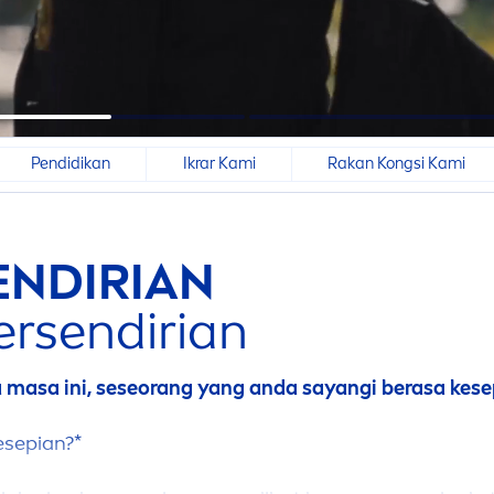
Pendidikan
Ikrar Kami
Rakan Kongsi Kami
ENDIRIAN
rsendirian
masa ini, seseorang yang anda sayangi berasa kese
esepian?*