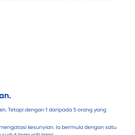
t dalam masyarakat moden. 56% orang tidak
ang boleh mempengaruhi jangka hayat
gin
men
dapatkan pemahaman yang lebih baik
berkekalan dalam statistik ini. Kami komited
ng mereka perlukan untuk berkembang maju.
un
yian.
an.
ain. Tetapi dengan 1 daripada 5 orang yang
men
gatasi ke
sun
yian. Ia bermula dengan satu
 sudut komuniti kami.