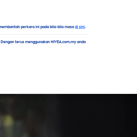
MS
membantah perkara ini pada bila-bila masa
di sini
.
. Dengan terus menggunakan NIVEA.com.my anda