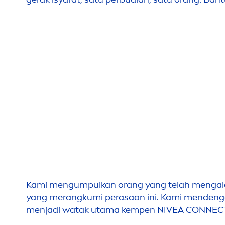
Kami
men
gumpulkan orang yang telah
men
gal
yang merangkumi perasaan ini. Kami
men
deng
men
jadi watak utama kempen
NIVEA
CONNECT, 