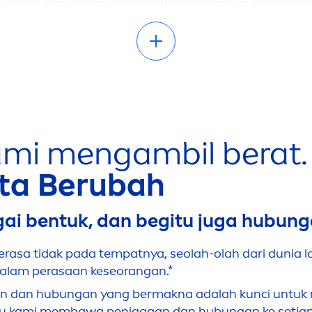
di dunia, dan ramai orang melihat kesannya
men
ingka
n, isu-isu ini mempunyai potensi risiko kesihatan y
ntung, dan masalah kesihatan serius yang lain. Kami in
upaya kami boleh membantu
men
cipta perubahan yang 
a setiap orang berhak
men
dapat hubungan sosial ya
kan memerangi pengasingan sosial dan stigma ke
s
ami
men
gambil berat.
ta Berubah
ai bentuk, dan begitu juga hubung
berasa tidak pada tempatnya, seolah-olah dari dunia l
n dalam perasaan keseorangan.*
 dan hubungan yang bermakna adalah kunci untuk
antu kami membawa penjagaan dan hubungan ke setiap