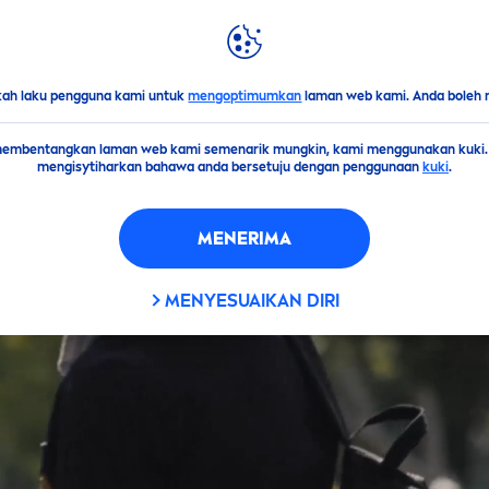
ROTAN
DUNIA
NIVEA
kah laku pengguna kami untuk
mengoptimumkan
laman web kami. Anda boleh 
 membentangkan laman web kami semenarik mungkin, kami menggunakan kuki
mengisytiharkan bahawa anda bersetuju dengan penggunaan
kuki
.
MENERIMA
MENYESUAIKAN DIRI