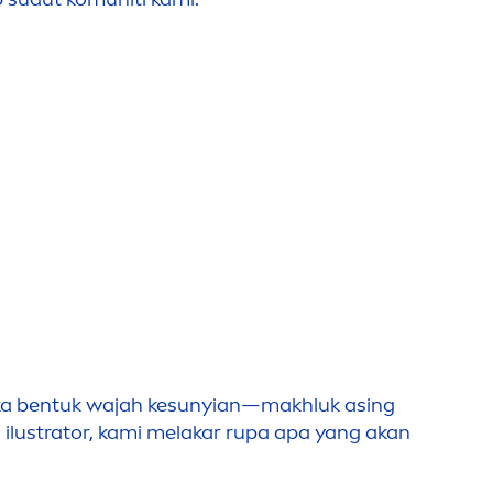
a bentuk wajah ke
sun
yian—makhluk asing
lustrator, kami melakar rupa apa yang akan