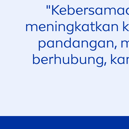
"Kebersama
men
ingkatkan k
pandangan,
berhubung, ka