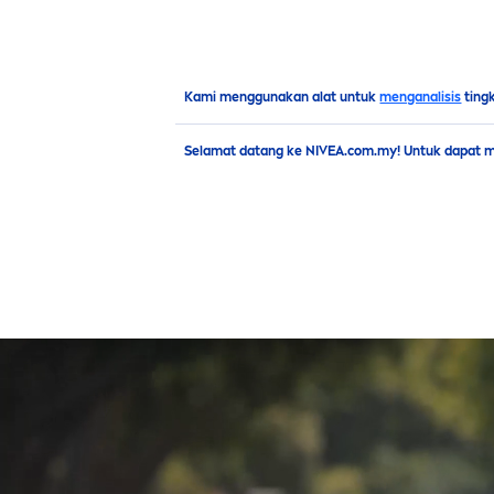
PRODUK
NASIHAT
SO
Jenama & Syarikat
NIVEA
Connect
Kami menggunakan alat untuk
menganalisis
ting
Selamat datang ke NIVEA.com.my! Untuk dapat