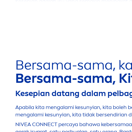
Kesepian adalah isu yang semakin
men
ingkat 
berasa selesa meminta sokongan* dan disatuka
seseorang**.
Seperti pautan kepada de
men
sia, penyakit ja
tentang ke
sun
yian dan pengasingan sosial s
untuk
men
gambil tindakan kerana kami percay
Melalui misi sosial kami,
NIVEA
CONNECT, kami a
Bersama-sama, k
Bersama-sama, Ki
Kesepian datang dalam pelbag
Apabila kita
men
galami ke
sun
yian, kita boleh 
men
galami ke
sun
yian, kita tidak bersendiria
NIVEA
CONNECT percaya bahawa kebersamaan
gerak isyarat, satu perbualan, satu orang. B