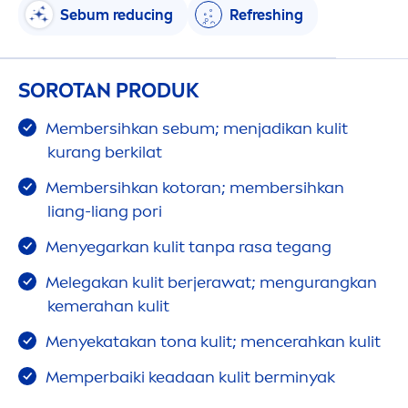
Sebum reducing
Re
fresh
ing
SOROTAN PRODUK
Membersihkan sebum;
men
jadikan kulit
kurang berkilat
Membersihkan kotoran; membersihkan
liang-liang pori
Men
yegarkan kulit tanpa rasa tegang
Melegakan kulit berjerawat;
men
gurangkan
kemerahan kulit
Men
yekatakan tona kulit;
men
cerahkan kulit
Memperbaiki keadaan kulit berminyak