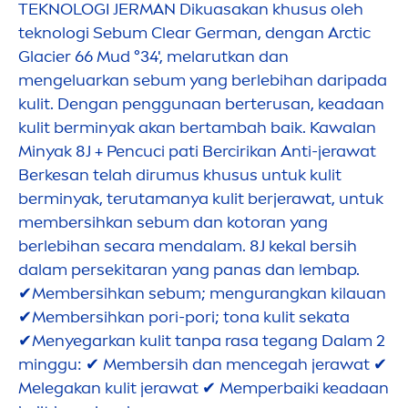
TEKNOLOGI JERMAN Dikuasakan khusus oleh
teknologi Sebum Clear German, dengan Arctic
Glacier 66 Mud °34', melarutkan dan
men
geluarkan sebum yang berlebihan daripada
kulit. Dengan penggunaan berterusan, keadaan
kulit berminyak akan bertambah baik. Kawalan
Minyak 8J + Pencuci pati Bercirikan Anti-jerawat
Berkesan telah dirumus khusus untuk kulit
berminyak, terutamanya kulit berjerawat, untuk
membersihkan sebum dan kotoran yang
berlebihan secara
men
dalam. 8J kekal bersih
dalam persekitaran yang panas dan lembap.
✔Membersihkan sebum;
men
gurangkan kilauan
✔Membersihkan pori-pori; tona kulit sekata
✔
Men
yegarkan kulit tanpa rasa tegang Dalam 2
minggu: ✔ Membersih dan
men
cegah jerawat ✔
Melegakan kulit jerawat ✔ Memperbaiki keadaan