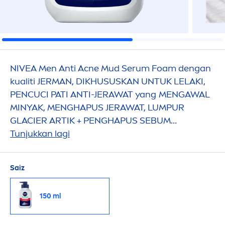
NIVEA
Men
Anti Acne Mud Serum Foam dengan
kualiti JERMAN, DIKHUSUSKAN UNTUK LELAKI,
PENCUCI PATI ANTI-JERAWAT yang
MEN
GAWAL
MINYAK,
MEN
GHAPUS JERAWAT, LUMPUR
GLACIER ARTIK + PENGHAPUS SEBUM
TEKNOLOGI JERMAN, KAWALAN MINYAK 8J +
Tunjukkan lagi
ANTI JERAWAT YANG BERKESAN
Saiz
150 ml