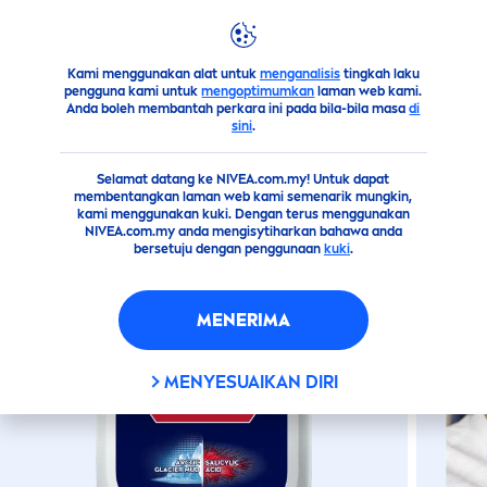
products
men
PENJAGAAN MUKA UNTUK LELAKI
Ant
ANTI ACNE MUD SERUM FOAM
Kami menggunakan alat untuk
menganalisis
tingkah laku
pengguna kami untuk
mengoptimumkan
laman web kami.
Anda boleh membantah perkara ini pada bila-bila masa
di
sini
.
Selamat datang ke NIVEA.com.my! Untuk dapat
membentangkan laman web kami semenarik mungkin,
kami menggunakan kuki. Dengan terus menggunakan
NIVEA.com.my anda mengisytiharkan bahawa anda
bersetuju dengan penggunaan
kuki
.
MENERIMA
MENYESUAIKAN DIRI