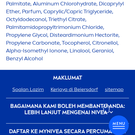
Palmitate, Aluminum Chloro
hydra
te, Dicaprylyl
Ether, Parfum, Caprylic/Capric Triglyceride,
Octyldodecanol, Triethyl Citrate,
Palmitamidopropyltrimonium Chloride,
Propylene Glycol, Disteardimonium Hectorite,
Propylene Carbonate, Tocopherol, Citronellol,
Alpha-Isomethyl Ionone, Linalool, Geraniol,
Benzyl Alcohol
MAKLUMAT
Soalan Lazim
Kerjaya di Beiersdorf
sitemap
BAGAIMANA KAMI BOLEH MEMBANTU ANDA:
LEBIH LANJUT
MEN
GENAI
NIVEA
privacy-policy
conditions-of-use
MS
DAFTAR KE MY
NIVEA
SECARA PERCUMA HARI
Hubungi Kami
imprint