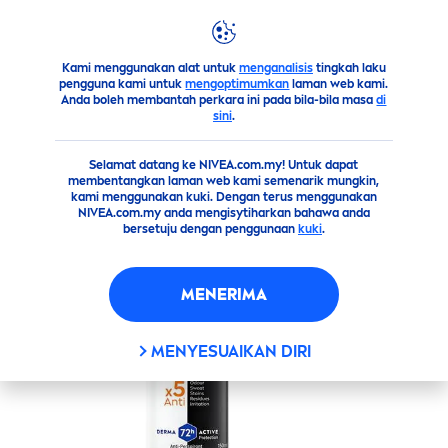
products
body
deodorant
BLACK
&
WHITE
INVISIBLE
BLACK
&
WHITE
INVISIBLE
Kami menggunakan alat untuk
menganalisis
tingkah laku
ULTIMATE IMPACT
pengguna kami untuk
mengoptimumkan
laman web kami.
Anda boleh membantah perkara ini pada bila-bila masa
di
sini
.
Selamat datang ke NIVEA.com.my! Untuk dapat
membentangkan laman web kami semenarik mungkin,
kami menggunakan kuki. Dengan terus menggunakan
NIVEA.com.my anda mengisytiharkan bahawa anda
bersetuju dengan penggunaan
kuki
.
MENERIMA
MENYESUAIKAN DIRI