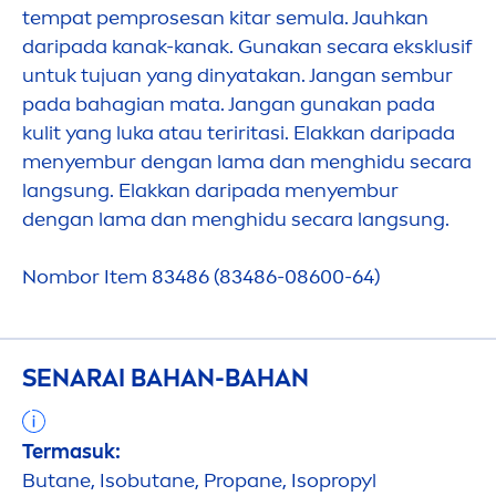
tempat pemp
rose
san kitar semula. Jauhkan
daripada kanak-kanak. Gunakan secara eksklusif
untuk tujuan yang dinyatakan. Jangan sembur
pada bahagian mata. Jangan gunakan pada
kulit yang luka atau teriritasi. Elakkan daripada
men
yembur dengan lama dan
men
ghidu secara
lang
sun
g. Elakkan daripada
men
yembur
dengan lama dan
men
ghidu secara lang
sun
g.
Nombor Item 83486 (83486-08600-64)
SENARAI BAHAN-BAHAN
Termasuk:
Butane, Isobutane, Propane, Isopropyl