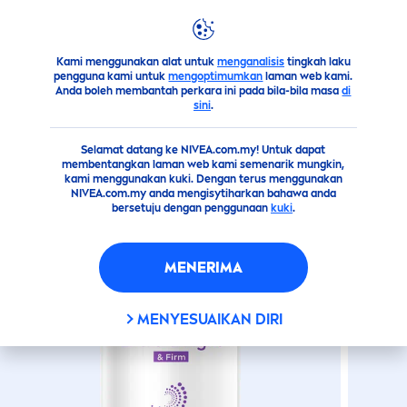
products
body
deodorant
Extra Bright & Firm Roll-On
EXTRA BRIGHT & FIRM ROLL-
Kami menggunakan alat untuk
menganalisis
tingkah laku
ON
pengguna kami untuk
mengoptimumkan
laman web kami.
Anda boleh membantah perkara ini pada bila-bila masa
di
sini
.
Selamat datang ke NIVEA.com.my! Untuk dapat
membentangkan laman web kami semenarik mungkin,
kami menggunakan kuki. Dengan terus menggunakan
NIVEA.com.my anda mengisytiharkan bahawa anda
bersetuju dengan penggunaan
kuki
.
MENERIMA
MENYESUAIKAN DIRI