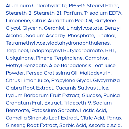
Aluminum Chloro
hydra
te, PPG-15 Stearyl Ether,
Steareth-2, Steareth-21, Parfum, Trisodium EDTA,
Limonene, Citrus Aurantium Peel Oil, Butylene
Glycol, Glycerin, Geraniol, Linalyl Acetate, Benzyl
Alcohol, Sodium Ascorbyl Phosphate, Linalool,
Tetramethyl Acetylocta
hydro
naphthalenes,
Terpineol, Iodopropynyl Butylcarbamate, BHT,
Ub
iq
uinone, Pinene, Terpinolene, Camphor,
Methyl Benzoate, Aloe Barbadensis Leaf Juice
Powder, Persea Gratissima Oil, Maltodextrin,
Citrus Limon Juice, Propylene Glycol, Glycyrrhiza
Glabra Root Extract, Cucumis Sativus Juice,
Lycium Barbarum Fruit Extract, Glucose, Punica
Granatum Fruit Extract, Trideceth-9, Sodium
Benzoate, Potassium Sorbate, Lactic Acid,
Camellia Sinensis Leaf Extract, Citric Acid, Panax
Ginseng Root Extract, Sorbic Acid, Ascorbic Acid,