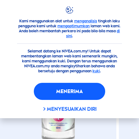
products
body
deodorant
Extra Bright Serum Roll on
EXTRA BRIGHT SERUM ROLL
Kami menggunakan alat untuk
menganalisis
tingkah laku
ON
pengguna kami untuk
mengoptimumkan
laman web kami.
Anda boleh membantah perkara ini pada bila-bila masa
di
sini
.
Selamat datang ke NIVEA.com.my! Untuk dapat
membentangkan laman web kami semenarik mungkin,
kami menggunakan kuki. Dengan terus menggunakan
NIVEA.com.my anda mengisytiharkan bahawa anda
bersetuju dengan penggunaan
kuki
.
MENERIMA
MENYESUAIKAN DIRI