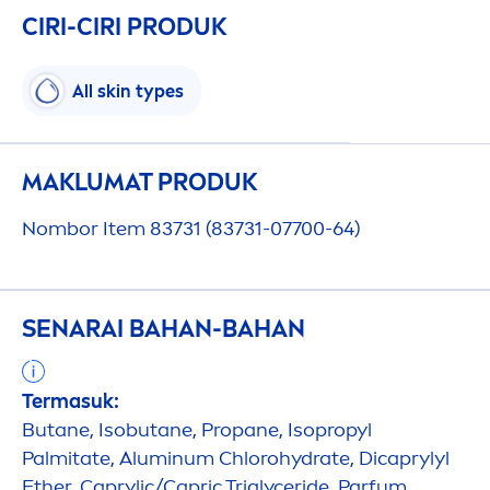
CIRI-CIRI PRODUK
All
skin
types
MAKLUMAT PRODUK
Nombor Item 83731 (83731-07700-64)
SENARAI BAHAN-BAHAN
Termasuk:
Butane, Isobutane, Propane, Isopropyl
Palmitate, Aluminum Chloro
hydra
te, Dicaprylyl
Ether, Caprylic/Capric Triglyceride, Parfum,