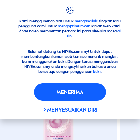
products
body
deodorant
Pearl
&
Beauty
Spray
PEARL
&
BEAUTY
SPRAY
Kami menggunakan alat untuk
menganalisis
tingkah laku
pengguna kami untuk
mengoptimumkan
laman web kami.
Anda boleh membantah perkara ini pada bila-bila masa
di
sini
.
Selamat datang ke NIVEA.com.my! Untuk dapat
membentangkan laman web kami semenarik mungkin,
kami menggunakan kuki. Dengan terus menggunakan
NIVEA.com.my anda mengisytiharkan bahawa anda
bersetuju dengan penggunaan
kuki
.
MENERIMA
MENYESUAIKAN DIRI