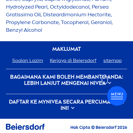
Hydro
lyzed
Pearl
, Octyldodecanol, Persea
Gratissima Oil, Disteardimonium Hectorite,
Propylene Carbonate, Tocopherol, Geraniol,
Benzyl Alcohol
MAKLUMAT
Soalan Lazim
Kerjaya di Beiersdorf
sitemap
BAGAIMANA KAMI BOLEH MEMBANTU ANDA:
LEBIH LANJUT
MEN
GENAI
NIVEA
privacy-policy
conditions-of-use
MS
DAFTAR KE MY
NIVEA
SECARA PERCUMA HARI
Hubungi Kami
imprint
INI!
Semua sorotan terkini, petua penjagaan,
Hak Cipta © Beiersdorf 2026