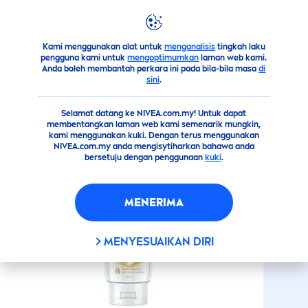
products
body
Losen
Super
Vitamin
Youth
Protect
Gol
SUPER
VITAMIN
YOUTH
Kami menggunakan alat untuk
menganalisis
tingkah laku
PROTECT
GOLDEN FRUIT
pengguna kami untuk
mengoptimumkan
laman web kami.
Anda boleh membantah perkara ini pada bila-bila masa
di
sini
.
Selamat datang ke NIVEA.com.my! Untuk dapat
membentangkan laman web kami semenarik mungkin,
kami menggunakan kuki. Dengan terus menggunakan
NIVEA.com.my anda mengisytiharkan bahawa anda
bersetuju dengan penggunaan
kuki
.
MENERIMA
MENYESUAIKAN DIRI